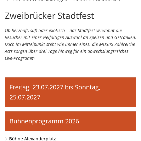
Schulverwaltungs- und Spor
Politik & Wahlen
Offene Jugendarbeit
Bürgersprechstunde
F
N
Standort
D
Stadtfest
Zweibrücker Stadtfest
Stadtbauamt
Ortsvorsteher/innen
Presse- und Downloadbereich
Radverkehrsbeauftragter der Stadt
Z
F
Unternehmer
I
Zweibrücken
Standesamt
Stadtrat & Ratsmitglieder
Ob herzhaft, süß oder exotisch – das Stadtfest verwöhnt die
Stellenangebote
Saatkrähen im Zweibrücker Stadtge
R
K
E
Unternehmensdatenbank
N
Besucher mit einer vielfältigen Auswahl an Speisen und Getränken.
Stadtwerke Zweibrücken G
Verwaltungsleitung & Stadtv
Barrierefreiheitserklärung
Seniorenarbeit
L
Doch im Mittelpunkt steht wie immer eines: die MUSIK! Zahlreiche
P
GeWoBau GmbH
Wahlen
Acts sorgen über drei Tage hinweg für ein abwechslungsreiches
S
Sozialer Zusammenhalt
U
Live-Programm.
UBZ
W
N
Vereine und Interessengemeinscha
Stadtbus ZW
W
V
Vororte, Einwohnerzahlen, Lage, Pa
Freitag, 23.07.2027 bis Sonntag,
W
WENDEPUNKT - Suchtberatung der 
25.07.2027
Familienkarte Rheinland-Pfalz
Bühnenprogramm 2026
Bühne Alexanderplatz