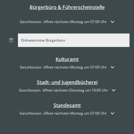
Bürgerbüro & Führerscheinstelle
Klicken, um weitere Öffnungs- oder Schließzeiten auszublenden
Geschlossen:
öffnet nächsten Montag um 07:00 Uhr
Onlinetermine Bürgerbüro
Kulturamt
Klicken, um weitere Öffnungs- oder Schließzeiten auszublenden
Geschlossen:
öffnet nächsten Montag um 07:00 Uhr
Stadt- und Jugendbücherei
Klicken, um weitere Öffnungs- oder Schließzeiten auszublenden
Geschlossen:
öffnet nächsten Dienstag um 10:00 Uhr
Standesamt
Klicken, um weitere Öffnungs- oder Schließzeiten auszublenden
Geschlossen:
öffnet nächsten Montag um 07:00 Uhr