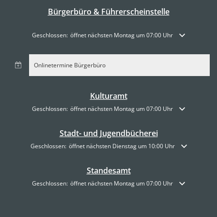
Bürgerbüro & Führerscheinstelle
Klicken, um weitere Öffnungs- oder Schließzeiten auszublenden
Geschlossen:
öffnet nächsten Montag um 07:00 Uhr
Onlinetermine Bürgerbüro
Kulturamt
Klicken, um weitere Öffnungs- oder Schließzeiten auszublenden
Geschlossen:
öffnet nächsten Montag um 07:00 Uhr
Stadt- und Jugendbücherei
Klicken, um weitere Öffnungs- oder Schließzeiten auszublenden
Geschlossen:
öffnet nächsten Dienstag um 10:00 Uhr
Standesamt
Klicken, um weitere Öffnungs- oder Schließzeiten auszublenden
Geschlossen:
öffnet nächsten Montag um 07:00 Uhr