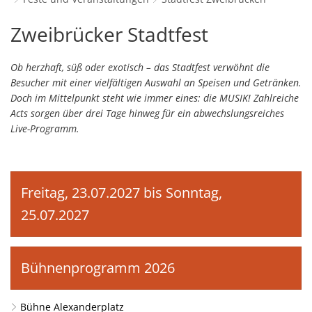
Schulverwaltungs- und Spor
Politik & Wahlen
Offene Jugendarbeit
Bürgersprechstunde
F
N
Standort
D
Stadtfest
Zweibrücker Stadtfest
Stadtbauamt
Ortsvorsteher/innen
Presse- und Downloadbereich
Radverkehrsbeauftragter der Stadt
Z
F
Unternehmer
I
Zweibrücken
Standesamt
Stadtrat & Ratsmitglieder
Ob herzhaft, süß oder exotisch – das Stadtfest verwöhnt die
Stellenangebote
Saatkrähen im Zweibrücker Stadtge
R
K
E
Unternehmensdatenbank
N
Besucher mit einer vielfältigen Auswahl an Speisen und Getränken.
Stadtwerke Zweibrücken G
Verwaltungsleitung & Stadtv
Barrierefreiheitserklärung
Seniorenarbeit
L
Doch im Mittelpunkt steht wie immer eines: die MUSIK! Zahlreiche
P
GeWoBau GmbH
Wahlen
Acts sorgen über drei Tage hinweg für ein abwechslungsreiches
S
Sozialer Zusammenhalt
U
Live-Programm.
UBZ
W
N
Vereine und Interessengemeinscha
Stadtbus ZW
W
V
Vororte, Einwohnerzahlen, Lage, Pa
Freitag, 23.07.2027 bis Sonntag,
W
WENDEPUNKT - Suchtberatung der 
25.07.2027
Familienkarte Rheinland-Pfalz
Bühnenprogramm 2026
Bühne Alexanderplatz