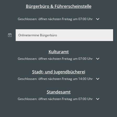
Bürgerbüro & Führerscheinstelle
Klicken, um weitere Öffnungs- oder Schließzeiten auszublenden
Geschlossen:
öffnet nächsten Freitag um 07:00 Uhr
Onlinetermine Bürgerbüro
Kulturamt
Klicken, um weitere Öffnungs- oder Schließzeiten auszublenden
Geschlossen:
öffnet nächsten Freitag um 07:00 Uhr
Stadt- und Jugendbücherei
Klicken, um weitere Öffnungs- oder Schließzeiten auszublenden
Geschlossen:
öffnet nächsten Freitag um 14:00 Uhr
Standesamt
Klicken, um weitere Öffnungs- oder Schließzeiten auszublenden
Geschlossen:
öffnet nächsten Freitag um 07:00 Uhr