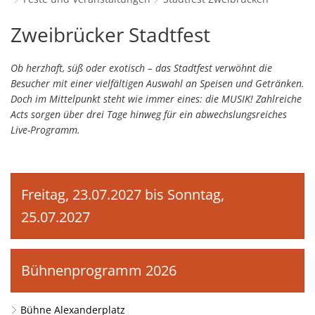
Schulverwaltungs- und Spor
Politik & Wahlen
Offene Jugendarbeit
Bürgersprechstunde
F
N
Standort
D
Stadtfest
Zweibrücker Stadtfest
Stadtbauamt
Ortsvorsteher/innen
Presse- und Downloadbereich
Radverkehrsbeauftragter der Stadt
Z
F
Unternehmer
I
Zweibrücken
Standesamt
Stadtrat & Ratsmitglieder
Ob herzhaft, süß oder exotisch – das Stadtfest verwöhnt die
Stellenangebote
Saatkrähen im Zweibrücker Stadtge
R
K
E
Unternehmensdatenbank
N
Besucher mit einer vielfältigen Auswahl an Speisen und Getränken.
Stadtwerke Zweibrücken G
Verwaltungsleitung & Stadtv
Barrierefreiheitserklärung
Seniorenarbeit
L
Doch im Mittelpunkt steht wie immer eines: die MUSIK! Zahlreiche
P
GeWoBau GmbH
Wahlen
Acts sorgen über drei Tage hinweg für ein abwechslungsreiches
S
Sozialer Zusammenhalt
U
Live-Programm.
UBZ
W
N
Vereine und Interessengemeinscha
Stadtbus ZW
W
V
Vororte, Einwohnerzahlen, Lage, Pa
Freitag, 23.07.2027 bis Sonntag,
W
WENDEPUNKT - Suchtberatung der 
25.07.2027
Familienkarte Rheinland-Pfalz
Bühnenprogramm 2026
Bühne Alexanderplatz