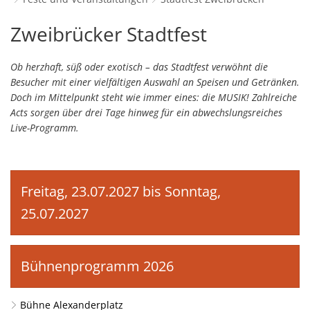
Schulverwaltungs- und Spor
Politik & Wahlen
Offene Jugendarbeit
Bürgersprechstunde
F
N
Standort
D
Stadtfest
Zweibrücker Stadtfest
Stadtbauamt
Ortsvorsteher/innen
Presse- und Downloadbereich
Radverkehrsbeauftragter der Stadt
Z
F
Unternehmer
I
Zweibrücken
Standesamt
Stadtrat & Ratsmitglieder
Ob herzhaft, süß oder exotisch – das Stadtfest verwöhnt die
Stellenangebote
Saatkrähen im Zweibrücker Stadtge
R
K
E
Unternehmensdatenbank
N
Besucher mit einer vielfältigen Auswahl an Speisen und Getränken.
Stadtwerke Zweibrücken G
Verwaltungsleitung & Stadtv
Barrierefreiheitserklärung
Seniorenarbeit
L
Doch im Mittelpunkt steht wie immer eines: die MUSIK! Zahlreiche
P
GeWoBau GmbH
Wahlen
Acts sorgen über drei Tage hinweg für ein abwechslungsreiches
S
Sozialer Zusammenhalt
U
Live-Programm.
UBZ
W
N
Vereine und Interessengemeinscha
Stadtbus ZW
W
V
Vororte, Einwohnerzahlen, Lage, Pa
Freitag, 23.07.2027 bis Sonntag,
W
WENDEPUNKT - Suchtberatung der 
25.07.2027
Familienkarte Rheinland-Pfalz
Bühnenprogramm 2026
Bühne Alexanderplatz