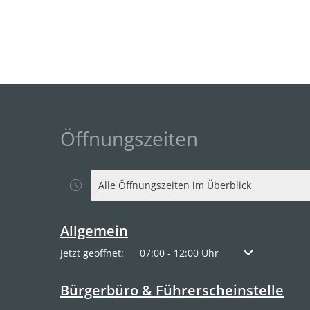
Öffnungszeiten
Alle Öffnungszeiten im Überblick
Allgemein
Klicken, um weitere Öffnungs- oder Schließzeiten a
Jetzt geöffnet:
07:00
-
12:00
Uhr
Von 07:00 bis 1
Bürgerbüro & Führerscheinstelle