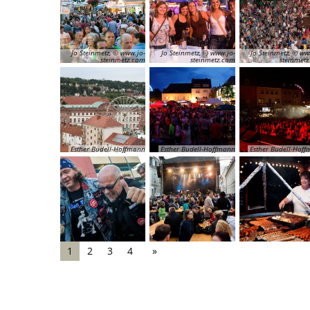
Jo Steinmetz, © www.jo-
Jo Steinmetz, © www.jo-
Jo Steinmetz, © ww
steinmetz.com
steinmetz.com
steinmet
Esther Budell-Hoffmann
Esther Budell-Hoffmann
Esther Budell-Hof
1
2
3
4