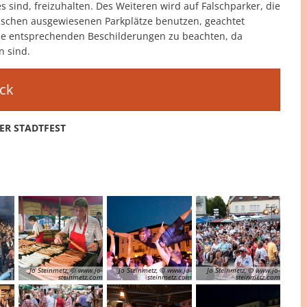
s sind, freizuhalten. Des Weiteren wird auf Falschparker, die
enschen ausgewiesenen Parkplätze benutzen, geachtet
ie entsprechenden Beschilderungen zu beachten, da
 sind.
ick
KER STADTFEST
Jo Steinmetz, © www.jo-
Jo Steinmetz, © www.jo-
Jo Steinmetz, © www.jo-
steinmetz.com
steinmetz.com
steinmetz.com