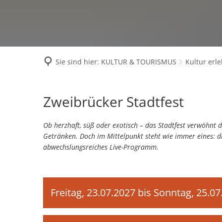
Rechtsamt
Öffnungszeiten
Kinderbetreuungseinrich
Rechnungsprüfu
Schulverwaltung
Politik & Wahlen
Offene Jugendarbeit
Bürgersprechstu
Stadtbauamt
Ortsvorsteher/i
Presse- und Downloadbereich
Radverkehrsbeauftragter 
Sie sind hier:
KULTUR & TOURISMUS
Kultur erl
Standesamt
Stadtrat & Ratsmi
Stellenangebote
Saatkrähen im Zweibrücker
Stadtwerke Zwe
Verwaltungsleitu
Barrierefreiheitserklärung
Seniorenarbeit
Stadtfest
Zweibrücker Stadtfest
GeWoBau GmbH
Wahlen
Sozialer Zusammenhalt
Zweibrücken
UBZ
Ob herzhaft, süß oder exotisch – das Stadtfest verwöhnt d
Vereine und Interessenge
Getränken. Doch im Mittelpunkt steht wie immer eines: di
Stadtbus ZW
abwechslungsreiches Live-Programm.
Vororte, Einwohnerzahlen,
WENDEPUNKT - Suchtberat
Freitag, 23.07.2027 bis Sonntag, 25.0
Familienkarte Rheinland-P