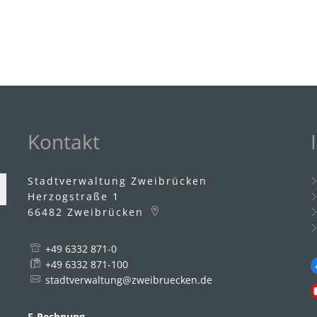
Kontakt
Stadtverwaltung Zweibrücken
Herzogstraße 1
66482
Zweibrücken
+49 6332 871-0
uszublenden
2:00 Uhr
+49 6332 871-100
stadtverwaltung@zweibruecken.de
E-Rechnung