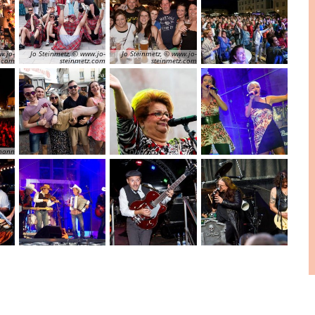
w.jo-
Jo Steinmetz, © www.jo-
Jo Steinmetz, © www.jo-
z.com
steinmetz.com
steinmetz.com
fmann